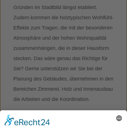
Gründen im Stadtbild längst etabliert.
Zudem kommen die holztypischen Wohlfühl-
Effekte zum Tragen, die mit der besonderen
Atmosphäre und der hohen Wohnqualität
zusammenhängen, die in dieser Hausform
stecken. Das wäre genau das Richtige für
Sie? Gerne unterstützen wir Sie bei der
Planung des Gebäudes, übernehmen in den
Bereichen Zimmerei, Holz und Innenausbau
die Arbeiten und die Koordination.