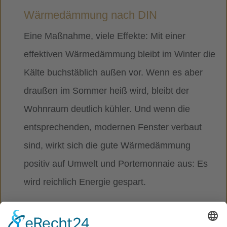
Wärmedämmung nach DIN
Eine Maßnahme, viele Effekte: Mit einer
effektiven Wärmedämmung bleibt im Winter die
Kälte buchstäblich außen vor. Wenn es aber
draußen im Sommer heiß wird, bleibt der
Wohnraum deutlich kühler. Und wenn die
entsprechenden, modernen Fenster verbaut
sind, wirkt sich die gute Wärmedämmung
positiv auf Umwelt und Portemonnaie aus: Es
wird reichlich Energie gespart.